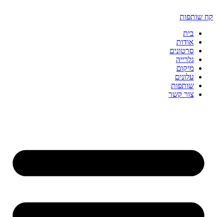
דלג
לתוכן
קח שותפות
בית
אודות
סרטונים
גלרייה
מיקום
עלונים
שותפות
צור קשר