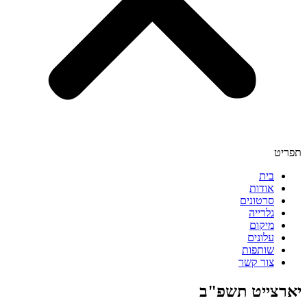
תפריט
בית
אודות
סרטונים
גלרייה
מיקום
עלונים
שותפות
צור קשר
יארצייט תשפ"ב