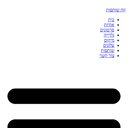
דלג
לתוכן
קח שותפות
בית
אודות
סרטונים
גלרייה
מיקום
עלונים
שותפות
צור קשר