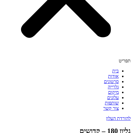
תפריט
בית
אודות
סרטונים
גלרייה
מיקום
עלונים
שותפות
צור קשר
להורדת העלון
גליון 180 – קדושים