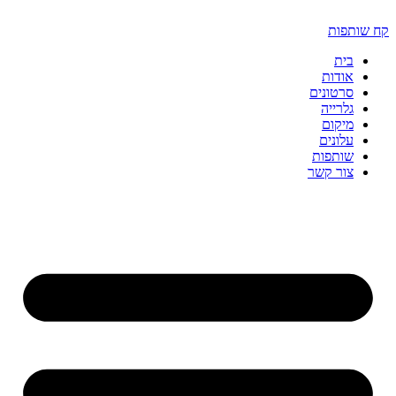
דלג
לתוכן
קח שותפות
בית
אודות
סרטונים
גלרייה
מיקום
עלונים
שותפות
צור קשר