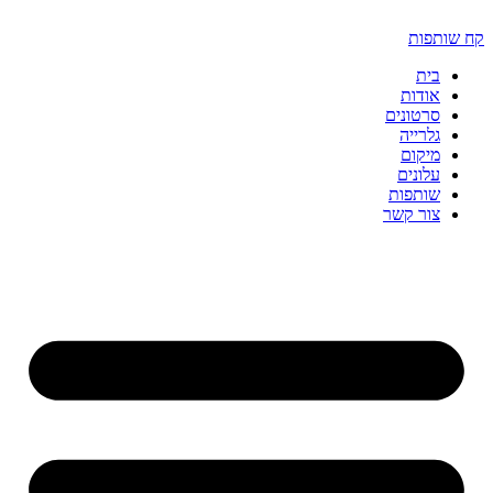
דלג
לתוכן
קח שותפות
בית
אודות
סרטונים
גלרייה
מיקום
עלונים
שותפות
צור קשר