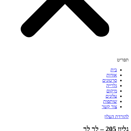
תפריט
בית
אודות
סרטונים
גלרייה
מיקום
עלונים
שותפות
צור קשר
להורדת העלון
גליון 205 – לך לך