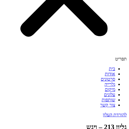
תפריט
בית
אודות
סרטונים
גלרייה
מיקום
עלונים
שותפות
צור קשר
להורדת העלון
גליון 213 – ויגש