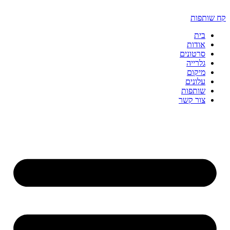
דלג
לתוכן
קח שותפות
בית
אודות
סרטונים
גלרייה
מיקום
עלונים
שותפות
צור קשר