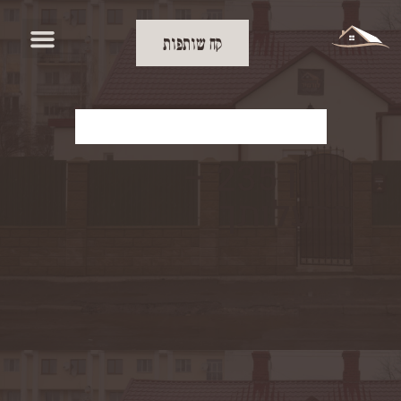
קח שותפות
להורדת העלון
גליון 235 –
בהעלותך