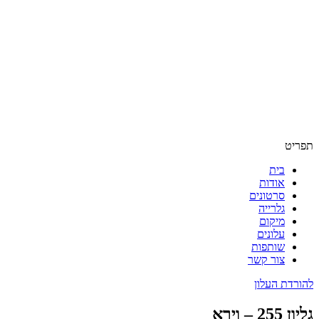
תפריט
בית
אודות
סרטונים
גלרייה
מיקום
עלונים
שותפות
צור קשר
להורדת העלון
גליון 255 – וירא