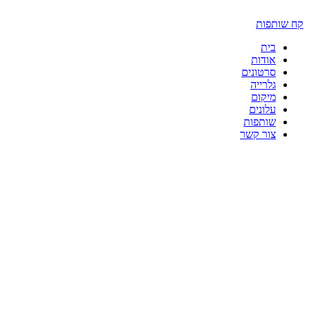
דלג
לתוכן
קח שותפות
בית
אודות
סרטונים
גלרייה
מיקום
עלונים
שותפות
צור קשר