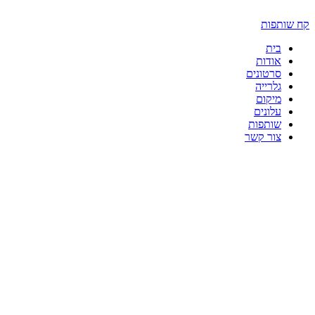
דלג
לתוכן
קח שותפות
בית
אודות
סרטונים
גלרייה
מיקום
עלונים
שותפות
צור קשר