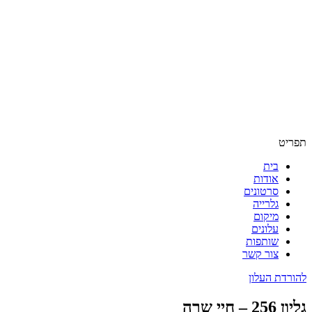
תפריט
בית
אודות
סרטונים
גלרייה
מיקום
עלונים
שותפות
צור קשר
להורדת העלון
גליון 256 – חיי שרה