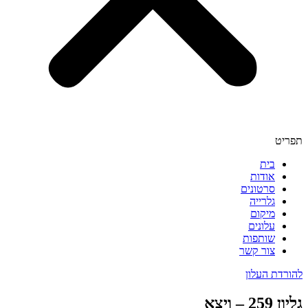
תפריט
בית
אודות
סרטונים
גלרייה
מיקום
עלונים
שותפות
צור קשר
להורדת העלון
גליון 259 – ויצא