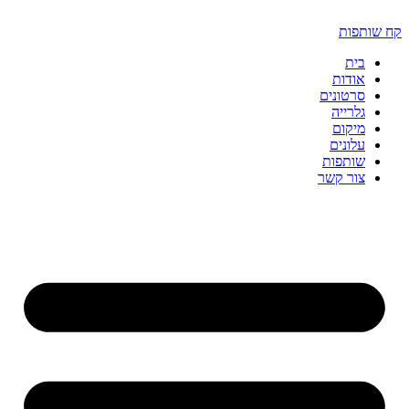
דלג
לתוכן
קח שותפות
בית
אודות
סרטונים
גלרייה
מיקום
עלונים
שותפות
צור קשר