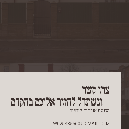
צרו קשר
ונשתדל לחזור אליכם בהקדם
הכנסת אורחים לודמיר
W025435660@GMAIL.COM