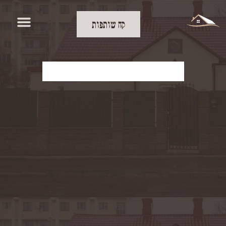
קח שותפות
להורדת העלון
גליון 262 – פרשת
ויגש