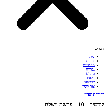
תפריט
בית
אודות
סרטונים
גלרייה
מיקום
עלונים
שותפות
צור קשר
להורדת העלון
לודמיר – 10 – פרשת וישלח