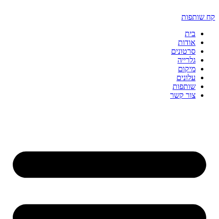
דלג
לתוכן
קח שותפות
בית
אודות
סרטונים
גלרייה
מיקום
עלונים
שותפות
צור קשר