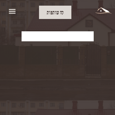
קח שותפות
להורדת העלון
לודמיר – 14 –
פרשת ויחי