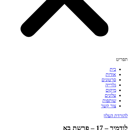
תפריט
בית
אודות
סרטונים
גלרייה
מיקום
עלונים
שותפות
צור קשר
להורדת העלון
לודמיר – 17 – פרשת בא