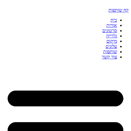
דלג
לתוכן
קח שותפות
בית
אודות
סרטונים
גלרייה
מיקום
עלונים
שותפות
צור קשר