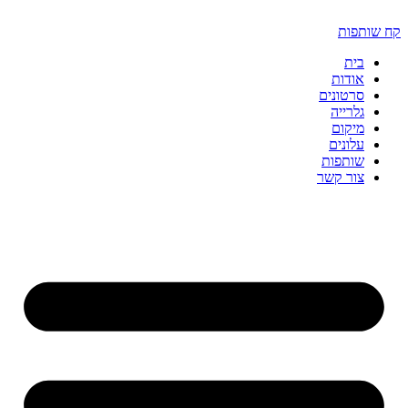
דלג
לתוכן
קח שותפות
בית
אודות
סרטונים
גלרייה
מיקום
עלונים
שותפות
צור קשר