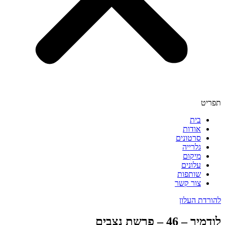
תפריט
בית
אודות
סרטונים
גלרייה
מיקום
עלונים
שותפות
צור קשר
להורדת העלון
לודמיר – 46 – פרשת נצבים