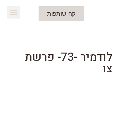
קח שותפות
להורדת העלון
לודמיר -73- פרשת
צו