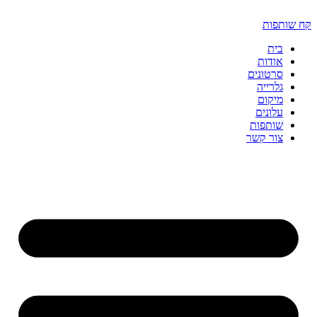
דלג
לתוכן
קח שותפות
בית
אודות
סרטונים
גלרייה
מיקום
עלונים
שותפות
צור קשר