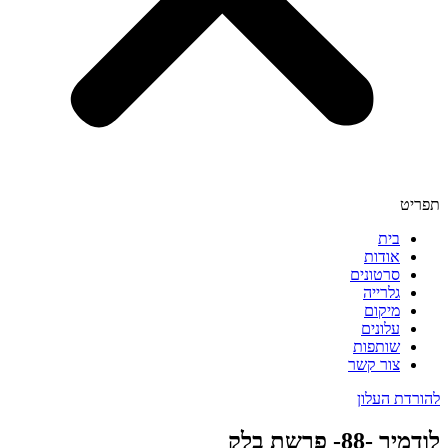
תפריט
בית
אודות
סרטונים
גלרייה
מיקום
עלונים
שותפות
צור קשר
להורדת העלון
לודמיר -88- פרשת בלק