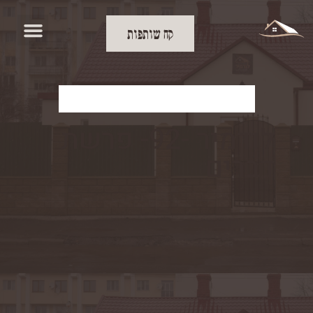
קח שותפות
להורדת העלון
לודמיר -92- פרשת
דברים