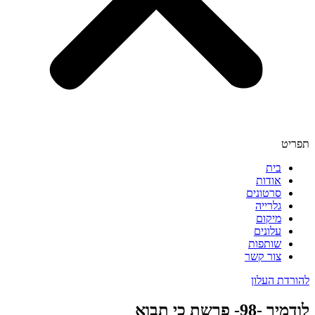
תפריט
בית
אודות
סרטונים
גלרייה
מיקום
עלונים
שותפות
צור קשר
להורדת העלון
לודמיר -98- פרשת כי תבוא