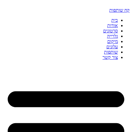
דלג
לתוכן
קח שותפות
בית
אודות
סרטונים
גלרייה
מיקום
עלונים
שותפות
צור קשר