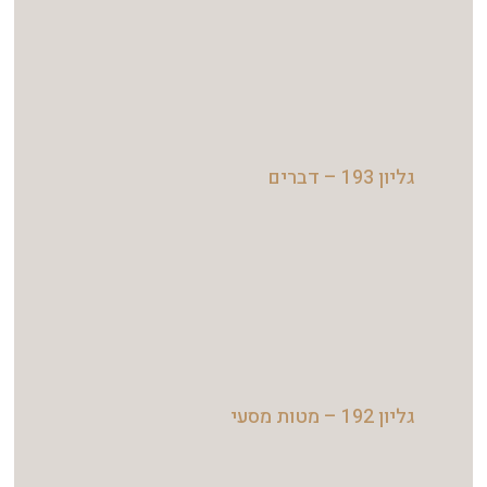
גליון 193 – דברים
גליון 192 – מטות מסעי