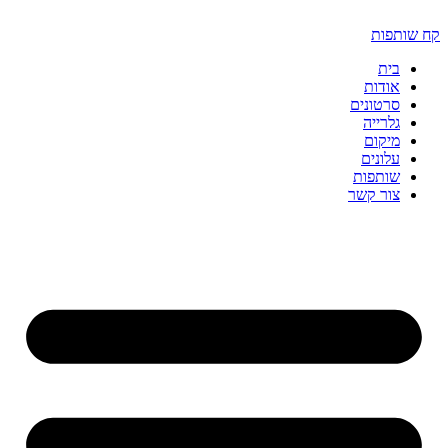
דלג
לתוכן
קח שותפות
בית
אודות
סרטונים
גלרייה
מיקום
עלונים
שותפות
צור קשר