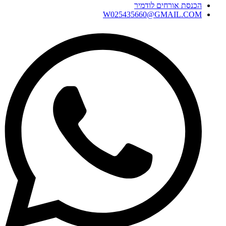
הכנסת אורחים לודמיר
W025435660@GMAIL.COM