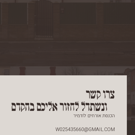
צרו קשר
ונשתדל לחזור אליכם בהקדם
הכנסת אורחים לודמיר
W025435660@GMAIL.COM